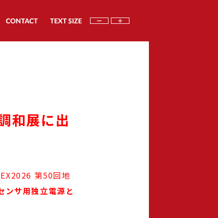
の調和展に出
2026 第50回地
センサ用独立電源と